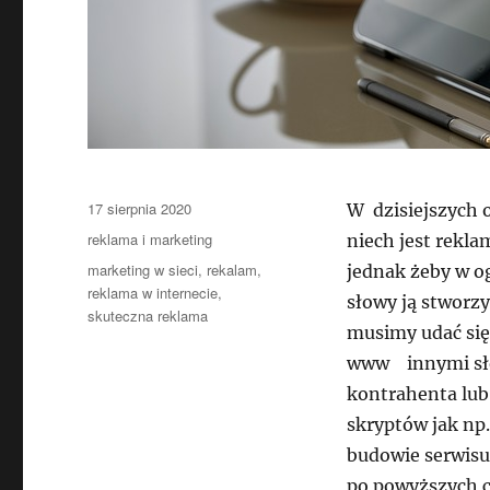
Data
17 sierpnia 2020
W dzisiejszych 
publikacji
Kategorie
reklama i marketing
niech jest rekl
Tagi
marketing w sieci
,
rekalam
,
jednak żeby w o
reklama w internecie
,
słowy ją stworzy
skuteczna reklama
musimy udać się
www innymi sł
kontrahenta lub 
skryptów jak np
budowie serwisu
po powyższych c