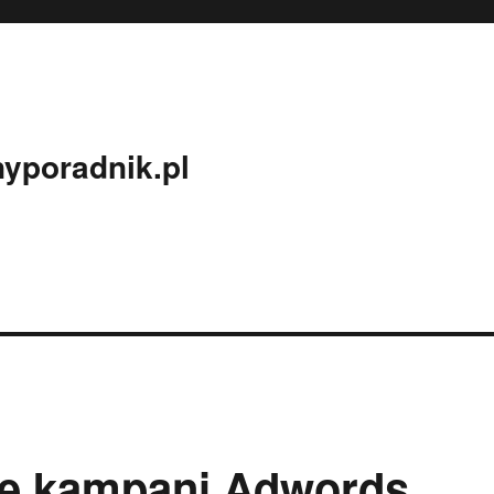
yporadnik.pl
ie kampani Adwords