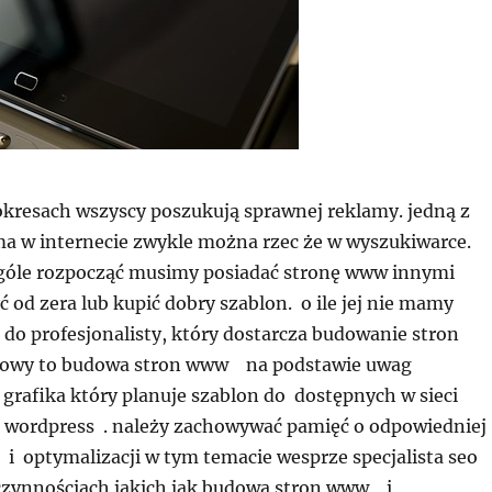
okresach wszyscy poszukują sprawnej reklamy. jedną z
ama w internecie zwykle można rzec że w wyszukiwarce.
góle rozpocząć musimy posiadać stronę www innymi
ć od zera lub kupić dobry szablon. o ile jej nie mamy
 do profesjonalisty, który dostarcza budowanie stron
owy to budowa stron www na podstawie uwag
grafika który planuje szablon do dostępnych w sieci
. wordpress . należy zachowywać pamięć o odpowiedniej
 i optymalizacji w tym temacie wesprze specjalista seo 
zynnościach jakich jak budowa stron www i