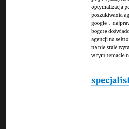
optymalizacja p
poszukiwania ag
google . najpraw
bogate doświadc
agencji na sekto
na nie stale wy
w tym temacie 
specjali