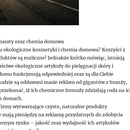
eparaty oraz chemia domowa
u ekologiczne kosmetyki i chemia domowa? Korzyści z
duktów są rozliczne! Jednakże krótko mówiąc, istnieją
ciwe ekologiczne artykuły do pielęgnacji skóry i
omu funkcjonują odpowiedniej oraz są dla Ciebie
Ludzie są oddawani masie reklam od gigantów z branży,
 przekonać, iż ich chemiczne formuły zdziałają cuda na i
ch domach.
firmy wytwarzające czyste, naturalne produkty
 mają pieniędzy na reklamę przydatnych do zdobycia
ernym rynku – jakość oraz wydajność ich artykułów