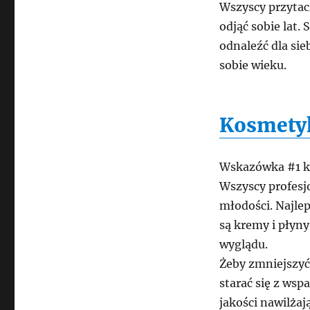
Wszyscy przytacz
odjąć sobie lat.
odnaleźć dla sie
sobie wieku.
Kosmetyk
Wskazówka #1 k
Wszyscy profesjo
młodości. Najle
są kremy i płyn
wyglądu.
Żeby zmniejszyć
starać się z wsp
jakości nawilżaj