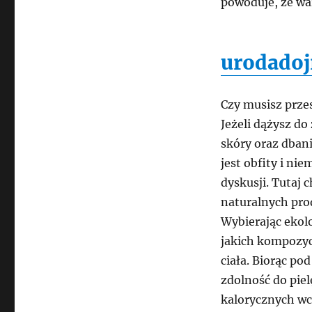
powoduje, że wa
urodadoj
Czy musisz prze
Jeżeli dążysz do
skóry oraz dban
jest obfity i ni
dyskusji. Tutaj
naturalnych pr
Wybierając ekolo
jakich kompozy
ciała. Biorąc po
zdolność do piel
kalorycznych wc