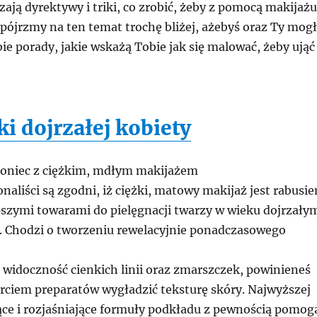
ają dyrektywy i triki, co zrobić, żeby z pomocą makijażu
 Spójrzmy na ten temat trochę bliżej, ażebyś oraz Ty mog
bie porady, jakie wskażą Tobie jak się malować, żeby ująć
i dojrzałej kobiety
oniec z ciężkim, mdłym makijażem
naliści są zgodni, iż ciężki, matowy makijaż jest rabusi
pszymi towarami do pielęgnacji twarzy w wieku dojrzały
y. Chodzi o tworzeniu rewelacyjnie ponadczasowego
 widoczność cienkich linii oraz zmarszczek, powinieneś
arciem preparatów wygładzić teksturę skóry. Najwyższej
ące i rozjaśniające formuły podkładu z pewnością pomog