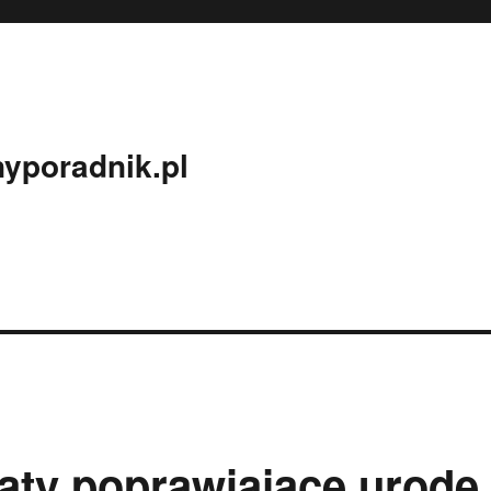
yporadnik.pl
aty poprawiające urodę 