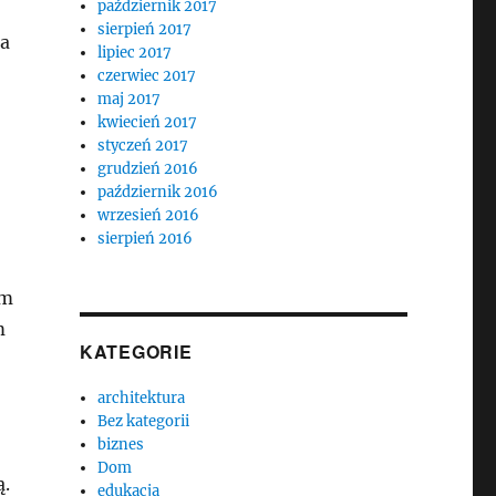
październik 2017
sierpień 2017
ła
lipiec 2017
czerwiec 2017
maj 2017
kwiecień 2017
styczeń 2017
grudzień 2016
październik 2016
wrzesień 2016
sierpień 2016
em
m
KATEGORIE
architektura
Bez kategorii
biznes
Dom
ą.
edukacja