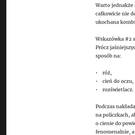
Warto jednakże 
całkowicie nie d
ukochana kombin
Wskazówka #2 st
Prócz jaśniejszy
sposób na:
• róż,
• cień do oczu,
• rozświetlacz.
Podczas nakładan
na policzkach, a
o cienie do powi
fenomenalnie, a 