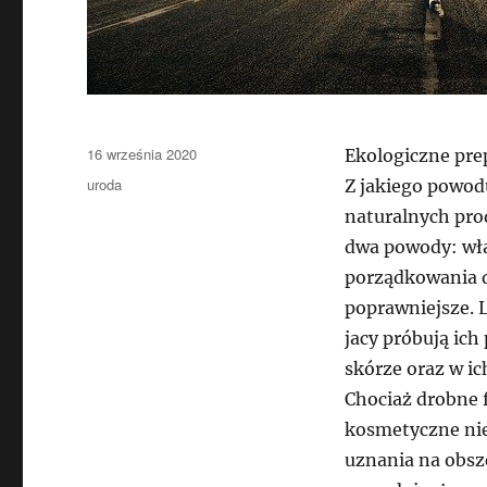
Data
16 września 2020
Ekologiczne pr
publikacji
Kategorie
uroda
Z jakiego powod
naturalnych pro
dwa powody: właś
porządkowania d
poprawniejsze. 
jacy próbują ich
skórze oraz w i
Chociaż drobne 
kosmetyczne nie
uznania na obsz