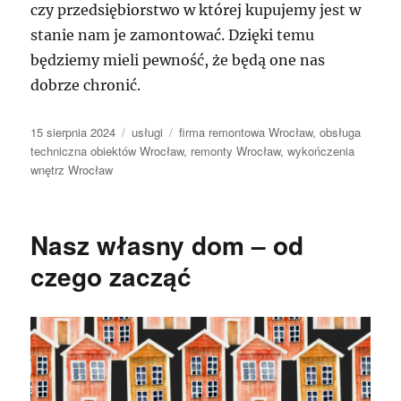
czy przedsiębiorstwo w której kupujemy jest w
stanie nam je zamontować. Dzięki temu
będziemy mieli pewność, że będą one nas
dobrze chronić.
Data
Kategorie
Tagi
15 sierpnia 2024
usługi
firma remontowa Wrocław
,
obsługa
publikacji
techniczna obiektów Wrocław
,
remonty Wrocław
,
wykończenia
wnętrz Wrocław
Nasz własny dom – od
czego zacząć