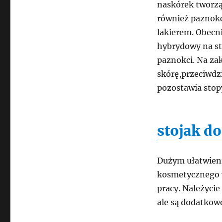
naskórek tworząc
również paznok
lakierem. Obecn
hybrydowy na sto
paznokci. Na za
skórę,przeciwd
pozostawia stop
stojak do
Dużym ułatwieni
kosmetycznego w
pracy. Należyci
ale są dodatkow