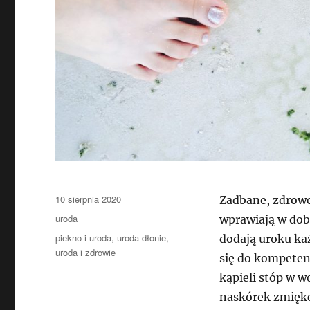
Data
10 sierpnia 2020
Zadbane, zdrowe 
publikacji
Kategorie
uroda
wprawiają w dob
Tagi
piekno i uroda
,
uroda dłonie
,
dodają uroku każ
uroda i zdrowie
się do kompeten
kąpieli stóp w w
naskórek zmięk