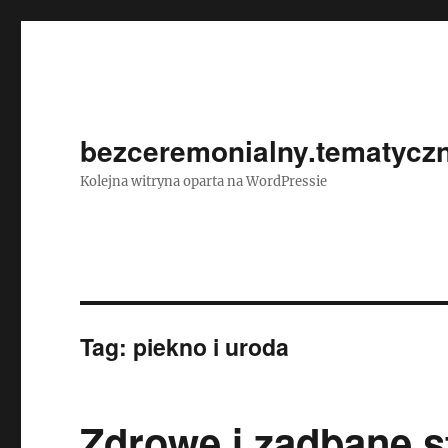
bezceremonialny.tematyczn
Kolejna witryna oparta na WordPressie
Tag:
piekno i uroda
Zdrowe i zadbane s