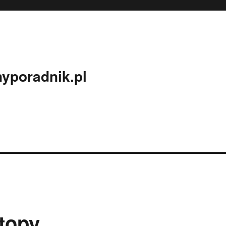
yporadnik.pl
topy