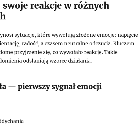
 swoje reakcje w różnych
ch
ynosi sytuacje, które wywołują złożone emocje: napięcie
rientację, radość, a czasem neutralne odczucia. Kluczem
adome przyjrzenie się, co wywołało reakcję. Takie
mienia odsłaniają wzorce działania.
ała — pierwszy sygnał emocji
ddychania