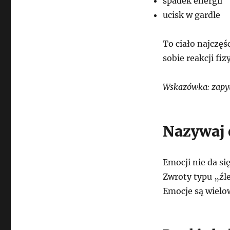
spadek energii
ucisk w gardle
To ciało najczęś
sobie reakcji f
Wskazówka: zapyta
Nazywaj 
Emocji nie da si
Zwroty typu „źle
Emocje są wielo