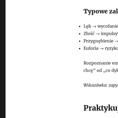
Typowe zal
Lęk → wycofanie
Złość → impulsy
Przygnębienie →
Euforia → ryzyk
Rozpoznanie emo
chcę” od „co dy
Wskazówka: zapyt
Praktyku