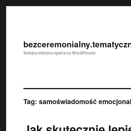
bezceremonialny.tematyczn
Kolejna witryna oparta na WordPressie
Tag:
samoświadomość emocjona
Jak skutecznie lepi