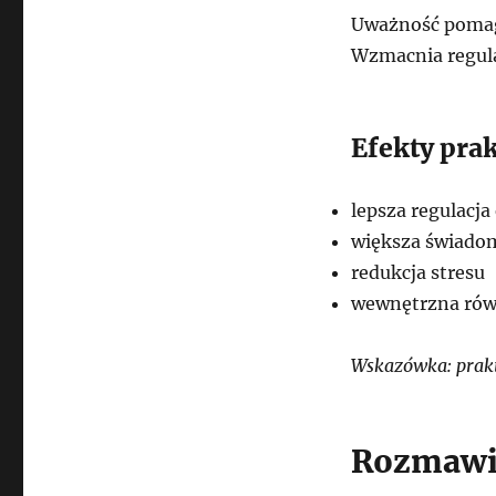
Uważność pomaga
Wzmacnia regula
Efekty pra
lepsza regulacja
większa świado
redukcja stresu
wewnętrzna ró
Wskazówka: prakt
Rozmawia