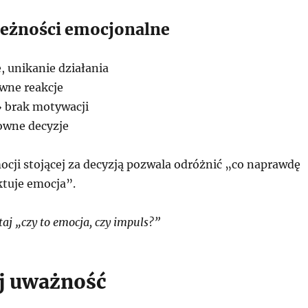
eżności emocjonalne
, unikanie działania
wne reakcje
 brak motywacji
owne decyzje
cji stojącej za decyzją pozwala odróżnić „co naprawdę
ktuje emocja”.
aj „czy to emocja, czy impuls?”
j uważność