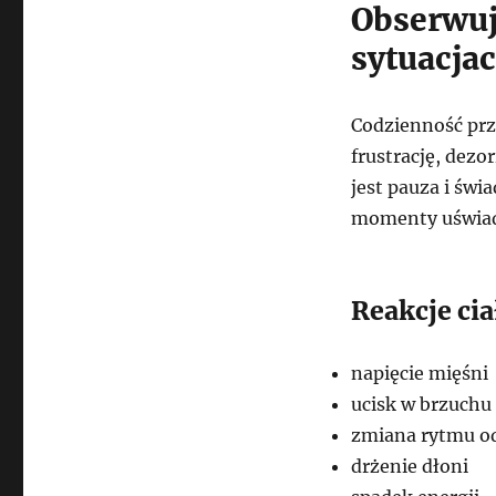
Obserwuj
sytuacja
Codzienność prz
frustrację, dezo
jest pauza i świ
momenty uświado
Reakcje ci
napięcie mięśni
ucisk w brzuchu
zmiana rytmu o
drżenie dłoni