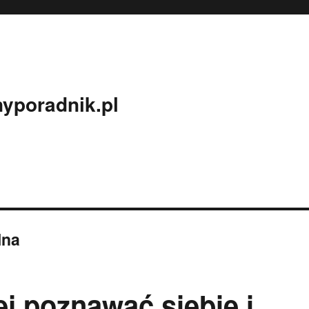
yporadnik.pl
lna
ej poznawać siebie i