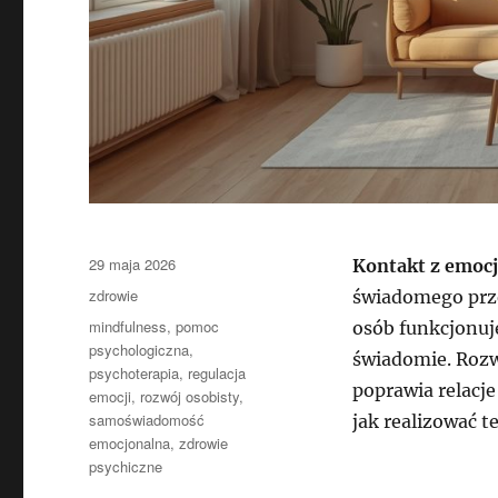
Data
29 maja 2026
Kontakt z emoc
publikacji
Kategorie
zdrowie
świadomego prze
Tagi
mindfulness
,
pomoc
osób funkcjonuj
psychologiczna
,
świadomie. Rozw
psychoterapia
,
regulacja
poprawia relacje
emocji
,
rozwój osobisty
,
samoświadomość
jak realizować t
emocjonalna
,
zdrowie
psychiczne