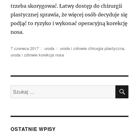
trzeba skorygować. Łatwy dostęp do chirurgii
plastycznej sprawia, że więcej osób decyduje się
podjąć to ryzyko i wykonać operacyjną korekcję
nosa.
Data
Kategorie
Tagi
7 czerwca 2017
uroda
uroda i zdrowie chirurgia plastyczna
,
publikacji
uroda i zdrowie korekcja nosa
SZU
Szukaj:
OSTATNIE WPISY