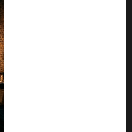
RZE
ĘPN
DNIA
A
STR
STR
ONA
ONA