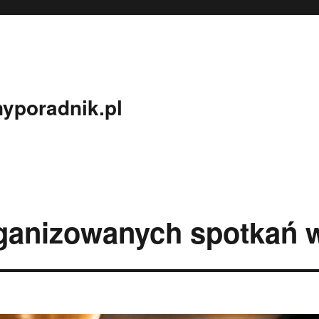
yporadnik.pl
rganizowanych spotkań 