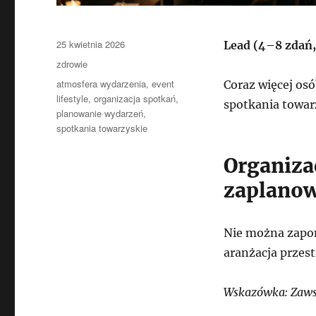
Data
25 kwietnia 2026
Lead (4–8 zdań,
publikacji
Kategorie
zdrowie
Tagi
atmosfera wydarzenia
,
event
Coraz więcej os
lifestyle
,
organizacja spotkań
,
spotkania towar
planowanie wydarzeń
,
spotkania towarzyskie
Organiza
zaplanow
Nie można zapom
aranżacja przest
Wskazówka: Zawsz