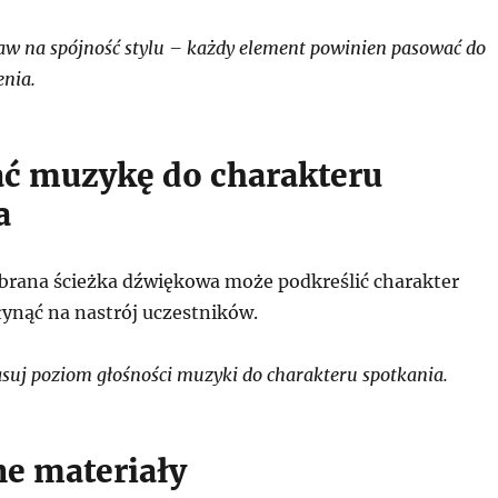
w na spójność stylu – każdy element powinien pasować do
enia.
ać muzykę do charakteru
a
rana ścieżka dźwiękowa może podkreślić charakter
łynąć na nastrój uczestników.
uj poziom głośności muzyki do charakteru spotkania.
e materiały