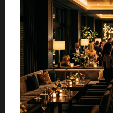
po
wpisach