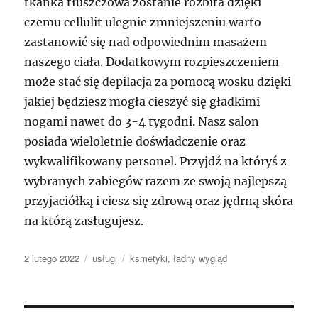
tkanka tłuszczowa zostanie rozbita dzięki
czemu cellulit ulegnie zmniejszeniu warto
zastanowić się nad odpowiednim masażem
naszego ciała. Dodatkowym rozpieszczeniem
może stać się depilacja za pomocą wosku dzięki
jakiej będziesz mogła cieszyć się gładkimi
nogami nawet do 3-4 tygodni. Nasz salon
posiada wieloletnie doświadczenie oraz
wykwalifikowany personel. Przyjdź na któryś z
wybranych zabiegów razem ze swoją najlepszą
przyjaciółką i ciesz się zdrową oraz jędrną skóra
na którą zasługujesz.
Data
Kategorie
Tagi
2 lutego 2022
usługi
ksmetyki
,
ładny wygląd
publikacji