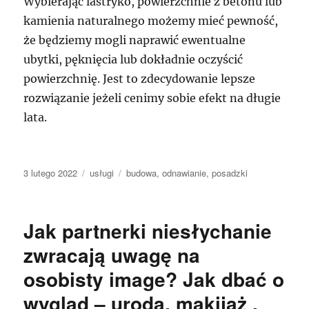
Wybierając lastryko, powierzchnie z betonu lub
kamienia naturalnego możemy mieć pewność,
że będziemy mogli naprawić ewentualne
ubytki, pęknięcia lub dokładnie oczyścić
powierzchnię. Jest to zdecydowanie lepsze
rozwiązanie jeżeli cenimy sobie efekt na długie
lata.
Data
Kategorie
Tagi
3 lutego 2022
usługi
budowa
,
odnawianie
,
posadzki
publikacji
Jak partnerki niesłychanie
zwracają uwagę na
osobisty image? Jak dbać o
wygląd – uroda, makijaż ,