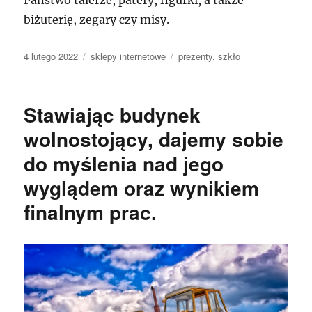
biżuterię, zegary czy misy.
Data
Kategorie
Tagi
4 lutego 2022
sklepy internetowe
prezenty
,
szkło
publikacji
Stawiając budynek
wolnostojący, dajemy sobie
do myślenia nad jego
wyglądem oraz wynikiem
finalnym prac.