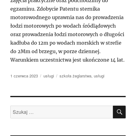
zajęcia praktyczne oraz podchodzimy do
egzaminu. Zdobycie Patentu sternika
motorowodnego uprawnia nas do prowadzenia
łodzi motorowych po wodach śródlądowych
oraz prowadzenia łodzi motorowych o długości
kadłuba do 12m po wodach morskich w strefie
do 2Mm od brzegu, w porze dziennej.
Warunkiem uczestnictwa jest ukończone 14 lat.
Data
Kategorie
Tagi
1 czerwca 2023
usługi
szkoła żeglarstwa
,
usługi
publikacji
SZU
Szukaj: