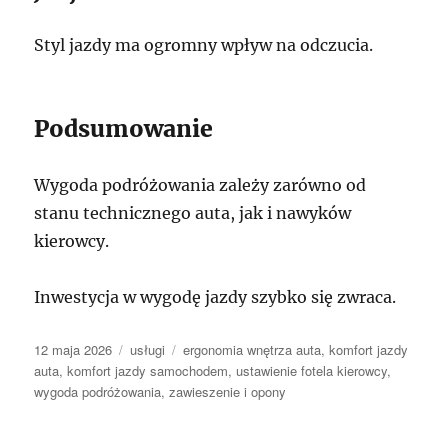
Styl jazdy ma ogromny wpływ na odczucia.
Podsumowanie
Wygoda podróżowania zależy zarówno od
stanu technicznego auta, jak i nawyków
kierowcy.
Inwestycja w wygodę jazdy szybko się zwraca.
Data
Kategorie
Tagi
12 maja 2026
usługi
ergonomia wnętrza auta
,
komfort jazdy
publikacji
auta
,
komfort jazdy samochodem
,
ustawienie fotela kierowcy
,
wygoda podróżowania
,
zawieszenie i opony