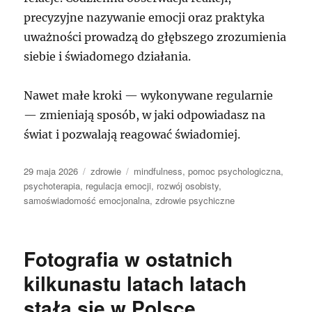
precyzyjne nazywanie emocji oraz praktyka
uważności prowadzą do głębszego zrozumienia
siebie i świadomego działania.
Nawet małe kroki — wykonywane regularnie
— zmieniają sposób, w jaki odpowiadasz na
świat i pozwalają reagować świadomiej.
Data
Kategorie
Tagi
29 maja 2026
zdrowie
mindfulness
,
pomoc psychologiczna
,
publikacji
psychoterapia
,
regulacja emocji
,
rozwój osobisty
,
samoświadomość emocjonalna
,
zdrowie psychiczne
Fotografia w ostatnich
kilkunastu latach latach
stała się w Polsce