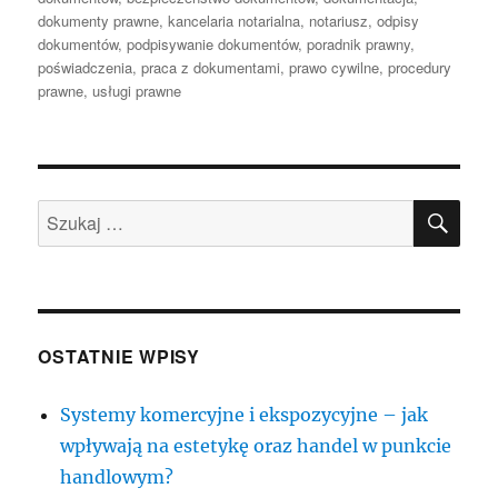
dokumenty prawne
,
kancelaria notarialna
,
notariusz
,
odpisy
dokumentów
,
podpisywanie dokumentów
,
poradnik prawny
,
poświadczenia
,
praca z dokumentami
,
prawo cywilne
,
procedury
prawne
,
usługi prawne
SZU
Szukaj:
OSTATNIE WPISY
Systemy komercyjne i ekspozycyjne – jak
wpływają na estetykę oraz handel w punkcie
handlowym?