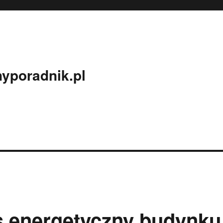
yporadnik.pl
s energetyczny budynku