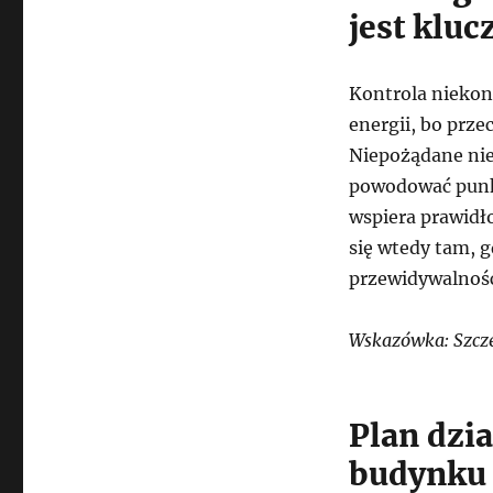
jest klu
Kontrola niekon
energii, bo prze
Niepożądane nie
powodować punk
wspiera prawidł
się wtedy tam, 
przewidywalność 
Wskazówka: Szcze
Plan dzi
budynku