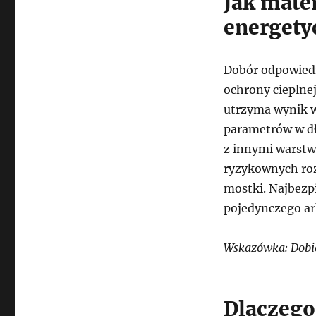
Jak mate
energety
Dobór odpowiedn
ochrony cieplnej
utrzyma wynik w
parametrów w dł
z innymi warstw
ryzykownych roz
mostki. Najbezpi
pojedynczego ark
Wskazówka: Dobier
Dlaczego