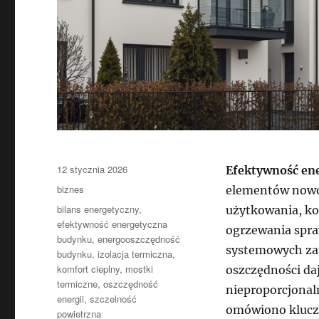
Data
12 stycznia 2026
Efektywność en
publikacji
Kategorie
biznes
elementów nowo
Tagi
bilans energetyczny
,
użytkowania, kos
efektywność energetyczna
ogrzewania spraw
budynku
,
energooszczędność
systemowych zam
budynku
,
izolacja termiczna
,
komfort cieplny
,
mostki
oszczędności daj
termiczne
,
oszczędność
nieproporcjonaln
energii
,
szczelność
omówiono kluczo
powietrzna